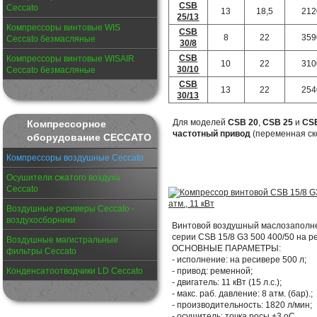
CSB
Ceccato
13
18,5
212
25/13
Компрессоры винтовые WIS
CSB
8
22
359
Ceccato безмасляные
30/8
CSB
Компрессоры винтовые WISAIR
10
22
310
30/10
Ceccato безмасляные
CSB
13
22
254
30/13
Для моделей
CSB 20
,
CSB 25
и
CS
Компрессорное
частотный привод
(переменная ск
оборудование CECCATO
Компрессоры воздушные Ceccato
Осушители сжатого воздуха
Ceccato
Воздушные ресиверы Ceccato -
воздухосборники
Винтовой воздушный маслозаполнен
серии CSB 15/8 G3 500 400/50 на 
Воздушные магистральные
ОСНОВНЫЕ ПАРАМЕТРЫ:
фильтры Ceccato
- исполнение: на ресивере 500 л;
- привод: ременной;
Конденсатоотводчики LD Ceccato
- двигатель: 11 кВт (15 л.с.);
- макс. раб. давление: 8 атм. (бар).;
- производительность: 1820 л/мин;
- осушитель: точка росы +3 оС.