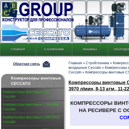
ГЛАВНАЯ
О КОМПАНИИ
МАШИНЫ
ОБОРУДО
Главная
»
Стройтехника
»
Компресс
Обратная связь
воздушные Ceccato
»
Компрессоры 
Ceccato
»
Компрессоры винтовые C
Компрессоры винтовые
Компрессоры винтовые CS
CECCATO
3970 л/мин, 8-13 атм., 11-2
Компрессоры винтовые CSL
Ceccato
КОМПРЕССОРЫ ВИН
Компрессоры винтовые CSM MINI
Ceccato
НА РЕСИВЕРЕ С 
CO
Компрессоры винтовые CSM MAXI
Ceccato