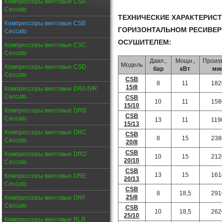
Компрессоры винтовые CSA
Ceccato
ТЕХНИЧЕСКИЕ ХАРАКТЕРИС
Компрессоры винтовые CSB
ГОРИЗОНТАЛЬНОМ РЕСИВЕР
Ceccato
ОСУШИТЕЛЕМ:
Компрессоры винтовые CSC
Ceccato
Давл.,
Мощн.,
Произв
Модель
Компрессоры винтовые CSD
бар
кВт
ми
Ceccato
CSB
8
11
182
15/8
Компрессоры винтовые DRA IVR
Ceccato
CSB
10
11
158
15/10
Компрессоры винтовые DRB
CSB
Ceccato
13
11
119
15/13
Компрессоры винтовые DRC
CSB
8
15
238
Ceccato
20/8
CSB
Компрессоры винтовые DRD
10
15
212
20/10
Ceccato
CSB
13
15
161
Компрессоры винтовые DRE
20/13
Ceccato
CSB
8
18,5
291
25/8
Компрессоры винтовые DRF
Ceccato
CSB
10
18,5
262
25/10
Компрессоры винтовые RLR