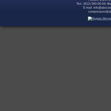
Тел.: (812) 560-00-04; Ф
E-mail:
info@abccor
compressors@ab