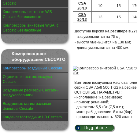
CSA
Ceccato
10
15
17
20/10
Компрессоры винтовые WIS
CSA
Ceccato безмасляные
13
15
14
20/13
Компрессоры винтовые WISAIR
Ceccato безмасляные
Доступна версия
на ресивере в 27
- вес уменьшится на 75 кг;
- высота уменьшится на 130 мм;
- длина уменьшится на 400 мм.
Компрессорное
оборудование CECCATO
Компрессоры воздушные Ceccato
Осушители сжатого воздуха
Ceccato
Винтовой воздушный маслозаполнен
серии CSA 7,5/8 500 T G2 на ресиве
Воздушные ресиверы Ceccato -
ОСНОВНЫЕ ПАРАМЕТРЫ:
воздухосборники
- исполнение: на ресивере;
- привод: ременной;
Воздушные магистральные
- двигатель: 5,5 кВт (7,5 л.с.);
фильтры Ceccato
- макс. раб. давление: 8 атм.(бар);
- производительность: 820 л/мин.
Конденсатоотводчики LD Ceccato