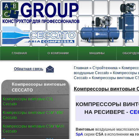
ГЛАВНАЯ
О КОМПАНИИ
МАШИНЫ
ОБОРУДО
Главная
»
Стройтехника
»
Компресс
Обратная связь
воздушные Ceccato
»
Компрессоры 
Ceccato
»
Компрессоры винтовые CS
Компрессоры винтовые
Компрессоры винтовые CS
CECCATO
Компрессоры винтовые CSL
КОМПРЕССОРЫ ВИН
Ceccato
НА РЕСИВЕРЕ -
CE
Компрессоры винтовые CSM MINI
Ceccato
Компрессоры винтовые CSM MAXI
Винтовые
воздушные маслозапол
Ceccato
SpA
серии
CSA
в исполнении
на г