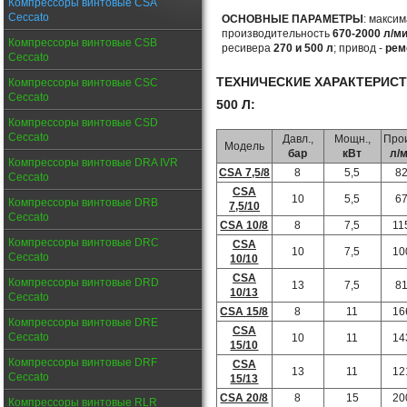
Компрессоры винтовые CSA
Ceccato
ОСНОВНЫЕ ПАРАМЕТРЫ
: макси
производительность
670-2000 л/м
Компрессоры винтовые CSB
ресивера
270 и 500 л
; привод -
рем
Ceccato
ТЕХНИЧЕСКИЕ ХАРАКТЕРИС
Компрессоры винтовые CSC
Ceccato
500 Л:
Компрессоры винтовые CSD
Ceccato
Давл.,
Мощн.,
Прои
Модель
бар
кВт
л/
Компрессоры винтовые DRA IVR
CSA 7,5/8
8
5,5
8
Ceccato
CSA
10
5,5
6
Компрессоры винтовые DRB
7,5/10
Ceccato
CSA 10/8
8
7,5
11
Компрессоры винтовые DRC
CSA
10
7,5
10
Ceccato
10/10
CSA
Компрессоры винтовые DRD
13
7,5
8
10/13
Ceccato
CSA 15/8
8
11
16
Компрессоры винтовые DRE
CSA
Ceccato
10
11
14
15/10
Компрессоры винтовые DRF
CSA
13
11
12
Ceccato
15/13
CSA 20/8
8
15
20
Компрессоры винтовые RLR