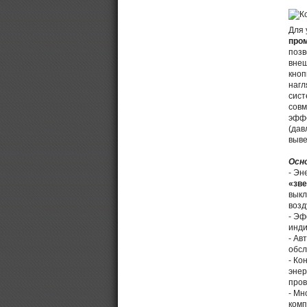
Для 
про
позв
внеш
кноп
нагл
сист
совм
эффе
(дав
выве
Осн
- Эн
«зве
выкл
возд
- Эф
инди
- Ав
обсл
- Ко
энер
пров
- Мн
комп