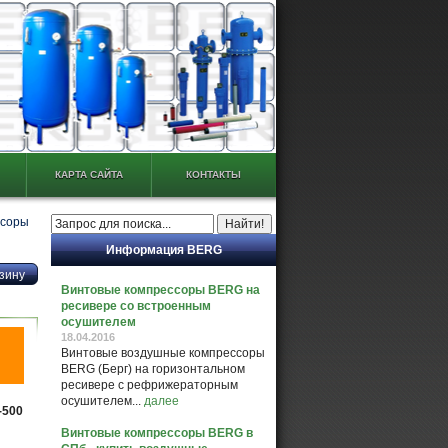
КАРТА САЙТА
КОНТАКТЫ
ссоры
Информация BERG
Винтовые компрессоры BERG на
ресивере со встроенным
осушителем
18.04.2016
Винтовые воздушные компрессоры
BERG (Берг) на горизонтальном
ресивере с рефрижераторным
осушителем...
далее
-500
Винтовые компрессоры BERG в