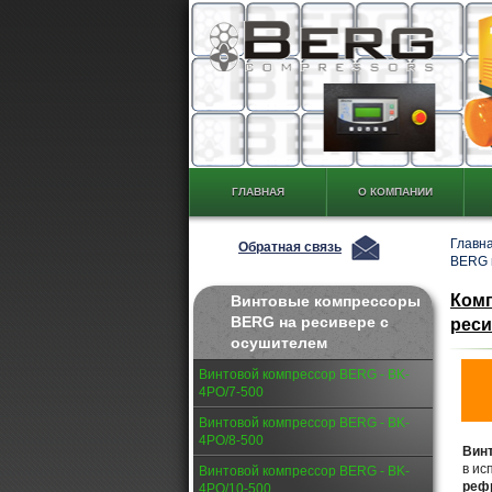
ГЛАВНАЯ
О КОМПАНИИ
Главн
Обратная связь
BERG 
Комп
Винтовые компрессоры
BERG на ресивере с
реси
осушителем
Винтовой компрессор BERG - BK-
4PО/7-500
Винтовой компрессор BERG - BK-
4PО/8-500
Вин
в ис
Винтовой компрессор BERG - BK-
реф
4PО/10-500