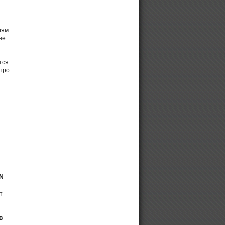
иям
не
тся
тро
N
т
в