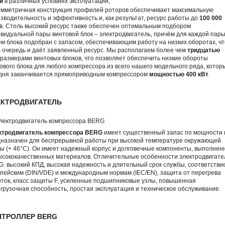
и
в различных условиях эксплуатации;
имметричная конструкция профилей роторов обеспечивает максимальную
зводительность и эффективность и, как результат, ресурс работы до
100 000
в. Столь высокий ресурс также обеспечен оптимальным подбором
видуальной пары винтовой блок – электродвигатель, причём для каждой пар
м блока подобран с запасом, обеспечивающим работу на низких оборотах, что
 очередь и даёт заявленный ресурс. Мы располагаем более чем
тридцатью
размерами винтовых блоков, что позволяет обеспечить низкие обороты
ового блока для любого компрессора из всего нашего модельного ряда, котор
дня заканчивается прямоприводным компрессором
мощностью 400 кВт
.
ЕКТРОДВИГАТЕЛЬ
ктродвигатель компрессора BERG
имеет существенный запас по мощности 
назначен для беспрерывной работы при высокой температуре окружающей
ы (+ 46°С). Он имеет надежный корпус и долговечные компоненты, выполнен
ысококачественных материалов. Отличительные особенности электродвигате
: высокий КПД, высокая надежность и длительный срок службы, соответстви
пейским (DIN/VDE) и международным нормам (IEC/EN), защита от перегрева
ток, класс защиты F, усиленные подшипниковые узлы, повышенная
грузочная способность, простая эксплуатация и техническое обслуживание.
НТРОЛЛЕР BERG