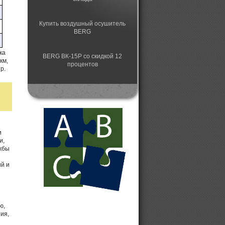
Купить воздушный осушитель
BERG
ка
BERG ВК-15Р со скидкой 12
км,
процентов
р.
Немецкие винтовые компрессоры
BERG
и
и,
жбы
ий и
ю,
ия,