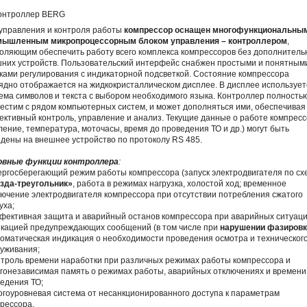
управления и контроля работы
компрессор оснащен многофункциональны
мышленным микропроцессорным блоком управления – контроллером
,
оляющим обеспечить работу всего комплекса компрессоров без дополнитель
них устройств. Пользовательский интерфейс снабжен простыми и понятным
ками регулирования с индикаторной подсветкой. Состояние компрессора
ядно отображается на жидкокристаллическом дисплее. В дисплее использует
ема символов и текста с выбором необходимого языка. Контроллер полность
естим с рядом компьютерных систем, и может дополняться ими, обеспечивая
ктивный контроль, управление и анализ. Текущие данные о работе компрес
ление, температура, моточасы, время до проведения ТО и др.) могут быть
дены на внешнее устройство по протоколу RS 485.
овные функции контроллера
:
ергосберегающий режим работы компрессора (запуск электродвигателя по сх
зда-треугольник»
, работа в режимах нагрузка, холостой ход; временное
ючение электродвигателя компрессора при отсутствии потребления сжатого
уха;
фективная защита и аварийный останов компрессора при аварийных ситуаци
кацией предупреждающих сообщений (в том числе при
нарушении фазировк
томатическая индикация о необходимости проведения осмотра и техническог
уживания;
нтроль времени наработки при различных режимах работы компрессора и
гонезависимая память о режимах работы, аварийных отключениях и времени
едения ТО;
огоуровневая система от несанкционированного доступа к параметрам
рессора.