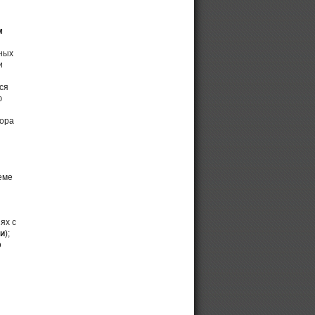
м
ных
и
ся
ю
сора
еме
ях с
и
);
о