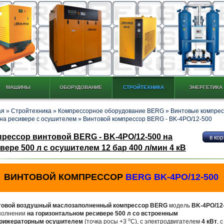
МАШИНЫ
ОБОРУДОВАНИЕ
СТРОЙТЕХНИКА
ЭНЕРГЕТИКА
ая
»
Стройтехника
»
Компрессорное оборудование BERG
»
Винтовые компре
на ресивере с осушителем
»
Винтовой компрессор BERG - BK-4PО/12-500
рессор винтовой BERG - BK-4PO/12-500 на
вере 500 л c осушителем 12 бар 400 л/мин 4 кВ
ВИНТОВОЙ КОМПРЕССОР
BERG BK-4PО/12-500
товой воздушный маслозаполненный компрессор BERG
модель
BK-4PО/12
полнении
на горизонтальном ресивере 500 л со встроенным
о
рижераторным осушителем
(точка росы +3
С), с электродвигателем
4 кВт
, с