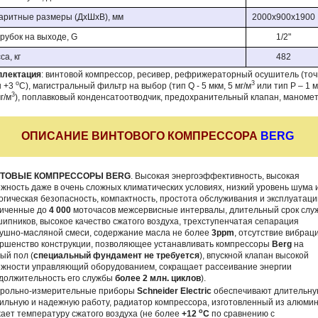
аритные размеры (ДхШхВ), мм
2000х900х1900
рубок на выходе, G
1/2"
а, кг
482
плектация
: винтовой компрессор, ресивер, рефрижераторный осушитель (точ
о
3
ы +3
С), магистральный фильтр на выбор (тип Q - 5 мкм, 5 мг/м
или тип P – 1 м
3
г/м
), поплавковый конденсатоотводчик, предохранительный клапан, маномет
ОПИСАНИЕ ВИНТОВОГО КОМПРЕССОРА
BERG
ТОВЫЕ КОМПРЕССОРЫ BERG
. Высокая энергоэффективность, высокая
жность даже в очень сложных климатических условиях, низкий уровень шума 
огическая безопасность, компактность, простота обслуживания и эксплуатаци
личенные до
4 000
моточасов межсервисные интервалы, длительный срок слу
ипников, высокое качество сжатого воздуха, трехступенчатая сепарация
ушно-масляной смеси, содержание масла не более
3ppm
, отсутствие вибрац
ршенство конструкции, позволяющее устанавливать компрессоры
Berg
на
ый пол (
специальный фундамент не требуется
), впускной клапан высокой
жности управляющий оборудованием, сокращает рассеивание энергии
должительность его службы
более 2 млн. циклов
).
трольно-измерительные приборы
Schneider Electric
обеспечивают длительну
ильную и надежную работу, радиатор компрессора, изготовленный из алюмин
o
ает температуру сжатого воздуха (не более
+12
С
по сравнению с