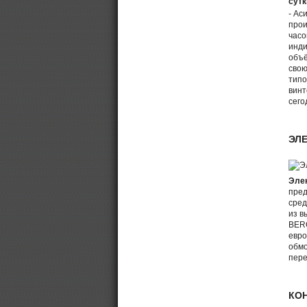
сутк
- Ас
прои
часо
инди
объё
свою
типо
винт
сего
ЭЛ
Эле
пред
сред
из в
BERG
евро
обмо
пере
КО