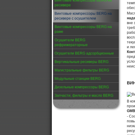
Винтовые компрессоры BERG на
темп
ресивере
обес
Мас
Винтовые компрессоры BERG на
над
ресивере с осушителем
вне 
Винтовые компрессоры BERG на
треб
раме
рабо
восп
Осушители BERG
теку
рефрижераторные
и ле
Кон
Осушители BERG адсорбционные
пред
усло
Вертикальные ресиверы BERG
неис
Магистральные фильтры BERG
Модульные станции BERG
ВИ
Дизельные компрессоры BERG
Запчасти, фильтры и масло BERG
В ко
прои
GMB
- Cо
повы
низк
ресу