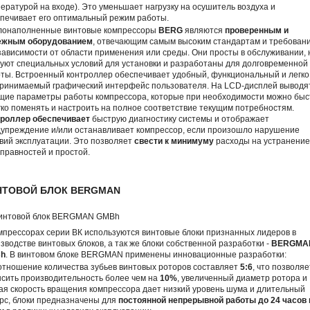
ературой на входе). Это уменьшает нагрузку на осушитель воздуха и
печивает его оптимальный режим работы.
лонаполненные винтовые компрессоры
BERG
являются
проверенным и
ежным оборудованием
, отвечающим самым высоким стандартам и требован
зависимости от области применения или среды. Они просты в обслуживании, 
уют специальных условий для установки и разработаны для долговременной
ты. Встроенный контроллер обеспечивает удобный, функциональный и легко
ринимаемый графический интерфейс пользователя. На LCD-дисплей выводя
щие параметры работы компрессора, которые при необходимости можно быс
гко поменять и настроить на полное соответствие текущим потребностям.
троллер обеспечивает
быструю диагностику системы и отображает
упреждение и/или останавливает компрессор, если произошло нарушение
вий эксплуатации. Это позволяет
свести к минимуму
расходы на устранение
правностей и простой.
НТОВОЙ БЛОК BERGMAN
мпрессорах серии ВК используются винтовые блоки признанных лидеров в
зводстве винтовых блоков, а так же блоки собственной разработки -
BERGMA
h
. В винтовом блоке BERGMAN применены инновационные разработки:
отношение количества зубьев винтовых роторов составляет
5:6
, что позволяе
сить производительность более чем на
10%
, увеличенный диаметр ротора и
ая скорость вращения компрессора дает низкий уровень шума и длительный
рс, блоки предназначены для
постоянной непрерывной работы до 24 часов 