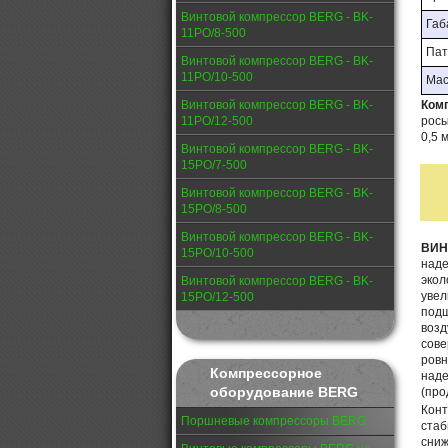
Винтовой компрессор BERG - BK-
Габ
11PО/8-500
Пат
Винтовой компрессор BERG - BK-
11PО/10-500
Масс
Винтовой компрессор BERG - BK-
Ком
11PО/12-500
рос
0,5 м
Винтовой компрессор BERG - BK-
15PО/7-500
Винтовой компрессор BERG - BK-
15PО/8-500
Винтовой компрессор BERG - BK-
ВИН
15PО/10-500
наде
экол
Винтовой компрессор BERG - BK-
уве
15PО/12-500
подш
возд
сове
ровн
Компрессорное
наде
оборудование BERG
(про
Кон
Поршневые компрессоры BERG
стаб
сниж