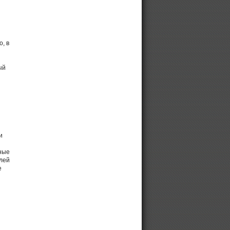
ы
, в
ый
и
ные
лей
е