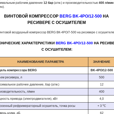
симальным рабочим давление
12 бар
(атм.) и производительностью
400 л/мин
ин).
ВИНТОВОЙ КОМПРЕССОР
BERG BK-4PО/12-500
НА
РЕСИВЕРЕ С ОСУШИТЕЛЕМ
ХНИЧЕСКИЕ ХАРАКТЕРИСТИКИ
BERG BK-4PО/12-500
НА РЕСИВ
С ОСУШИТЕЛЕМ:
НАИМЕНОВАНИЕ ПАРАМЕТРА
ЗНАЧЕНИЕ
ель компрессора BERG
BK-4PО/12-500
ем ресивера, л
500
симальное рабочее давление, бар (атм.)
12
изводительность, л/мин
400
ность привода (электродвигателя), кВт
4,0
о
роенный рефрижераторный осушитель, точка росы
+ 3
С
вень шума, дБ
62