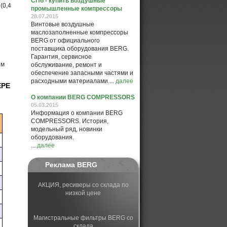
СПб - купить воздушные
(0,4
промышленные компрессоры
28.07.2015
Винтовые воздушные
маслозаполненные компрессоры
BERG от официального
поставщика оборудования BERG.
Гарантия, сервисное
обслуживание, ремонт и
обеспечение запасными частями и
расходными материалами....
далее
ЕРЕ
О компании BERG COMPRESSORS
05.03.2015
Информация о компании BERG
COMPRESSORS. История,
модельный ряд, новинки
оборудования.
...
далее
Реклама BERG
АКЦИЯ, ресиверы со склада по
низкой цене
Магистральные фильтры BERG со
склада